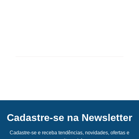
i
m
o
bi
li
á
ri
a
Cadastre-se na Newsletter
Cadastre-se e receba tendências, novidades, ofertas e