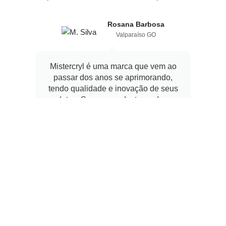
Rosana Barbosa
Valparaíso GO
Mistercryl é uma marca que vem ao
passar dos anos se aprimorando,
tendo qualidade e inovação de seus
produtos. Sempre se destacando com
uma boa aceitação de um produto
com ótimo custo benefício
e
c