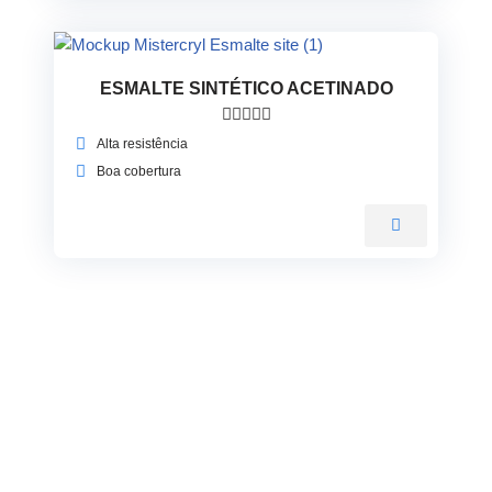
ESMALTE SINTÉTICO ACETINADO





Alta resistência
Boa cobertura
Cadastre-se na Newsletter
Cadastre-se e receba tendências, novidades, ofertas e muito
mais!