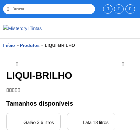
Pular
para
o
conteúdo
Início
»
Produtos
»
LIQUI-BRILHO
LIQUI-BRILHO





Tamanhos disponíveis
Galão 3,6 litros
Lata 18 litros