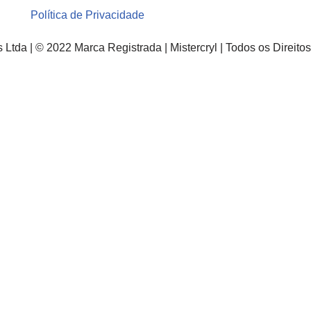
Política de Privacidade
s Ltda | © 2022 Marca Registrada | Mistercryl | Todos os Direit
Cadastre-se e receba tendênci
Nome
(obrigatório)
E-mail
(obrigatório)
Telefone
(obrigatório)