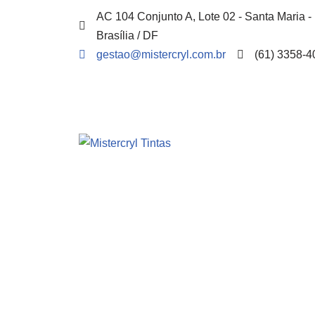
AC 104 Conjunto A, Lote 02 - Santa Maria -
Brasília / DF
Pular
gestao@mistercryl.com.br
(61) 3358-4
para
o
conteúdo