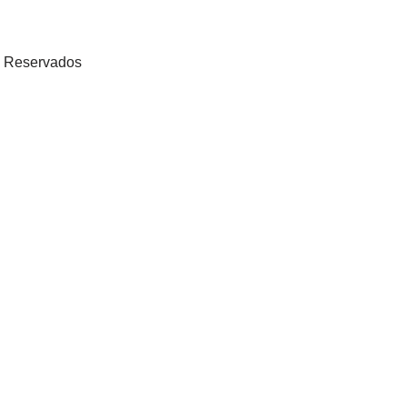
os Reservados
as, novidades, ofertas e muito mais!