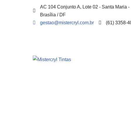
AC 104 Conjunto A, Lote 02 - Santa Maria -
Brasília / DF
Pular
gestao@mistercryl.com.br
(61) 3358-4
para
o
conteúdo