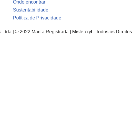
Onde encontrar
Sustentabilidade
Política de Privacidade
s Ltda | © 2022 Marca Registrada | Mistercryl | Todos os Direit
Cadastre-se e receba tendênci
Nome
(obrigatório)
E-mail
(obrigatório)