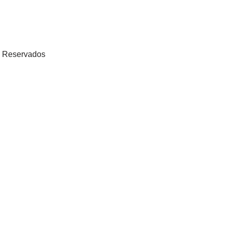
os Reservados
as, novidades, ofertas e muito mais!